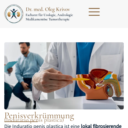
Penisverkrümmung
(Induratio penis plastica)
Die Induratio penis plastica ist eine
lokal fibrosierende