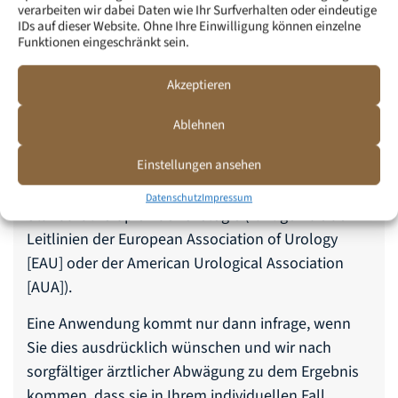
Anwendung von plättchenreichem Plasma (PRP) –
verarbeiten wir dabei Daten wie Ihr Surfverhalten oder eindeutige
IDs auf dieser Website. Ohne Ihre Einwilligung können einzelne
erfolgen außerhalb des zugelassenen
Funktionen eingeschränkt sein.
Anwendungsbereichs (sogenannter Off-Label-Use).
Akzeptieren
Das bedeutet: Diese Behandlungen sind nicht Teil
der regulären vertragsärztlichen Versorgung und
Ablehnen
werden in der Regel nicht von den gesetzlichen
Einstellungen ansehen
Krankenkassen übernommen. Zudem entsprechen
sie nicht den aktuell empfohlenen
Datenschutz
Impressum
Standardtherapien der Urologie (z. B. gemäß den
Leitlinien der European Association of Urology
[EAU] oder der American Urological Association
[AUA]).
Eine Anwendung kommt nur dann infrage, wenn
Sie dies ausdrücklich wünschen und wir nach
sorgfältiger ärztlicher Abwägung zu dem Ergebnis
kommen, dass sie in Ihrem individuellen Fall